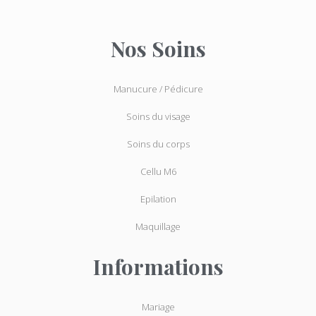
e
t
b
a
o
g
o
r
Nos Soins
k
a
-
m
f
Manucure / Pédicure
Soins du visage
Soins du corps
Cellu M6
Epilation
Maquillage
Informations
Mariage