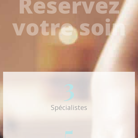
Réservez
votre soin
3
Spécialistes
5