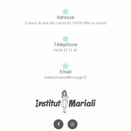
Adresse
5 place du bal des conscrits 74100 Ville-Le-Grand
Téléphone
04 50 37 71 87
Email
institut.mariali@orange.fr
F
I
a
n
c
s