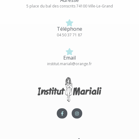
5 place du bal des conscrits 74100 Ville-Le-Grand
Téléphone
04 50 37 71 87
Email
institut.mariali@orange.fr
F
I
a
n
c
s
e
t
b
a
o
g
o
r