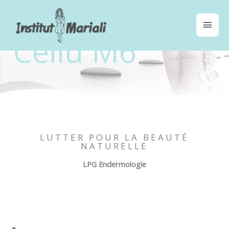
Aller
Men
au
contenu
princ
Cellu M6
LUTTER POUR LA BEAUTÉ
NATURELLE
LPG Endermologie