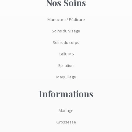
Nos Soins
k
a
-
m
f
Manucure / Pédicure
Soins du visage
Soins du corps
Cellu M6
Epilation
Maquillage
Informations
Mariage
Grossesse